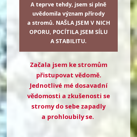
A teprve tehdy, jsem si plně
uvědomila význam přírody
a stromů. NAŠLA JSEM V NICH
OPORU, POCÍTILA JSEM SÍLU
A STABILITU.
Začala jsem ke stromům
přistupovat vědomě.
Jednotlivé mé dosavadní
vědomosti a zkušenosti se
stromy do sebe zapadly
a prohloubily se.