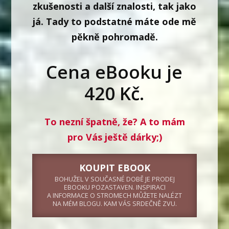
zkušenosti a další znalosti, tak jako
já.
Tady to podstatné máte ode mě
pěkně pohromadě.
Cena eBooku je
420 Kč.
To nezní špatně, že? A to mám
pro Vás ještě dárky;)
KOUPIT EBOOK
BOHUŽEL V SOUČASNÉ DOBĚ JE PRODEJ
EBOOKU POZASTAVEN. INSPIRACI
A INFORMACE O STROMECH MŮŽETE NALÉZT
NA MÉM BLOGU. KAM VÁS SRDEČNĚ ZVU.