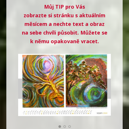
Můj TIP pro Vás
zobrazte si stránku s aktuálním
měsícem a nechte text a obraz
na sebe chvíli působit. Můžete se
k němu opakovaně vracet.