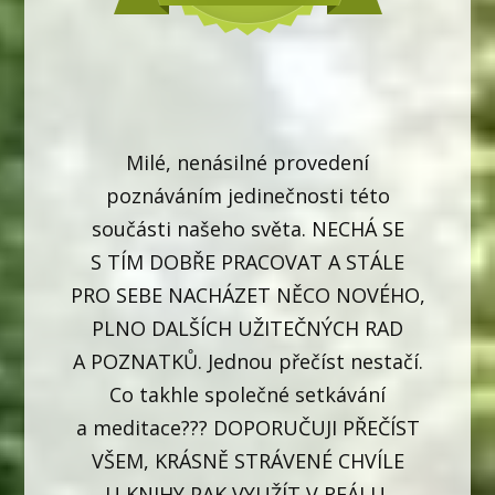
Milé, nenásilné provedení
poznáváním jedinečnosti této
součásti našeho světa. NECHÁ SE
S TÍM DOBŘE PRACOVAT A STÁLE
PRO SEBE NACHÁZET NĚCO NOVÉHO,
PLNO DALŠÍCH UŽITEČNÝCH RAD
A POZNATKŮ. Jednou přečíst nestačí.
Co takhle společné setkávání
a meditace??? DOPORUČUJI PŘEČÍST
VŠEM, KRÁSNĚ STRÁVENÉ CHVÍLE
U KNIHY PAK VYUŽÍT V REÁLU.