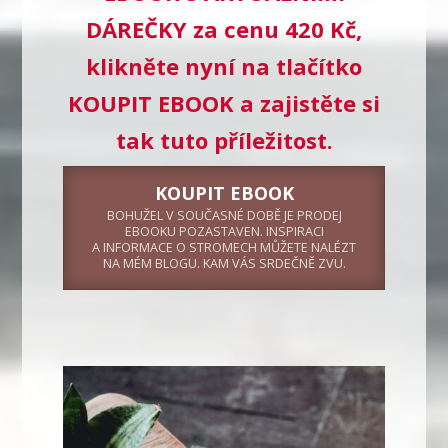
DÁREČKY za cenu 420 Kč,
klikněte nyní na tlačítko
KOUPIT EBOOK a zajistěte si
tak tuto příležitost.
KOUPIT EBOOK
BOHUŽEL V SOUČASNÉ DOBĚ JE PRODEJ
EBOOKU POZASTAVEN. INSPIRACI
A INFORMACE O STROMECH MŮŽETE NALÉZT
NA MÉM BLOGU. KAM VÁS SRDEČNĚ ZVU.