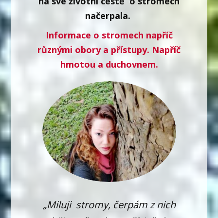
na své životní cestě o stromech
načerpala.
Informace o stromech napříč
různými obory a přístupy. Napříč
hmotou a duchovnem.
„Miluji stromy, čerpám z nich