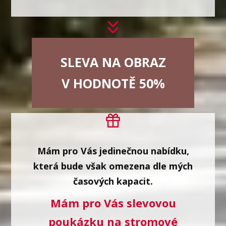
SLEVA NA OBRAZ
V HODNOTĚ 50%
Mám pro Vás jedinečnou nabídku,
která bude však omezena dle mých
časových kapacit.
Mám pro Vás slevovou
poukázku na stromové