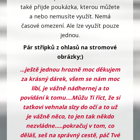
také přijde poukázka, kterou můžete
a nebo nemusíte využít. Nemá
časové omezení. Ale lze využít pouze
jednou.
Pár střípků z ohlasů na stromové
obrázky;)
...ještě jednou hrozně moc děkujem
za krásný dárek, všem se nám moc
líbí, je vážně nádhernej a to
povídání k tomu....Můžu Ti říct, že si
taťkovi vehnala slzy do očí a to už
je vážně něco, to jen tak někdo
nezvládne.....pokračuj v tom, co
děláš, seš na správný cestě, páč Tvé