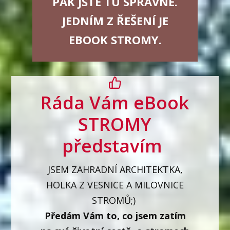
PAK JSTE TU SPRÁVNĚ.
JEDNÍM Z ŘEŠENÍ JE
EBOOK STROMY.
Ráda Vám eBook
STROMY
představím
JSEM ZAHRADNÍ ARCHITEKTKA,
HOLKA Z VESNICE A MILOVNICE
STROMŮ;)
Předám Vám to, co jsem zatím