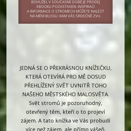
BOHUŽEL V SOUČASNÉ DOBĚ JE PRODEJ
EBOOKU POZASTAVEN. INSPIRACI
A INFORMACE O STROMECH MŮŽETE NALÉZT
NA MÉM BLOGU. KAM VÁS SRDEČNĚ ZVU.
JEDNÁ SE O PŘEKRÁSNOU KNÍŽEČKU,
KTERÁ OTEVÍRÁ PRO MĚ DOSUD
PŘEHLÍŽENÝ SVĚT UVNITŘ TOHO
NAŠEHO MĚSTSKÉHO MALOSVĚTA.
Svět stromů je pozoruhodný,
otevřený těm, kteří o to projeví
zájem. A tato knížka ve Vás probudí
více než zájem, ale přímo vášeň.