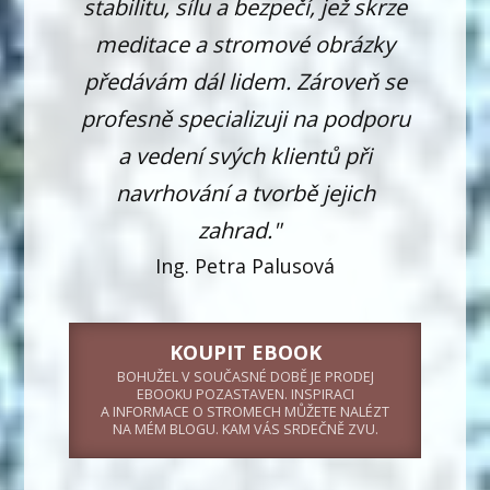
stabilitu, sílu a bezpečí, jež skrze
meditace a stromové obrázky
předávám dál lidem. Zároveň se
profesně specializuji na podporu
a vedení svých klientů při
navrhování a tvorbě jejich
zahrad."
Ing. Petra Palusová
KOUPIT EBOOK
BOHUŽEL V SOUČASNÉ DOBĚ JE PRODEJ
EBOOKU POZASTAVEN. INSPIRACI
A INFORMACE O STROMECH MŮŽETE NALÉZT
NA MÉM BLOGU. KAM VÁS SRDEČNĚ ZVU.