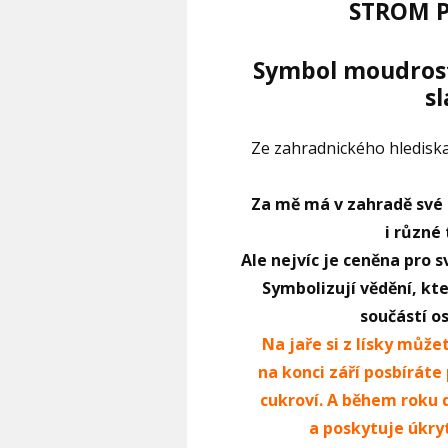
STROM 
Symbol moudrosti
s
Ze zahradnického hlediska
Za mě má v zahradě své 
i různé
Ale nejvíc je ceněna pro s
Symbolizují vědění, kt
součástí o
Na jaře si z lísky můž
na konci září posbíráte
cukroví. A během roku d
a poskytuje úkryt