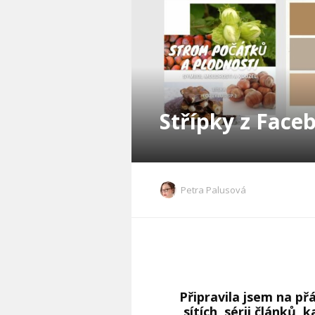
Střípky z Face
Petra Palusová
Připravila jsem na přá
sítích, sérii článků,