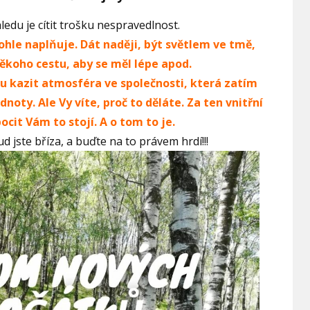
edu je cítit trošku nespravedlnost.
tohle naplňuje. Dát naději, být světlem ve tmě,
ěkoho cestu, aby se měl lépe apod.
 kazit atmosféra ve společnosti, která zatím
noty. Ale Vy víte, proč to děláte. Za ten vnitřní
pocit Vám to stojí. A o tom to je.
d jste bříza, a buďte na to právem hrdí!!!