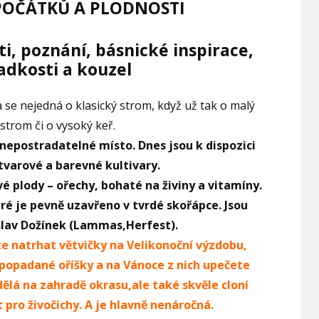
POČÁTKŮ A PLODNOSTI
, poznání, básnické inspirace,
ladkosti a kouzel
 se nejedná o klasický strom, když už tak o malý
strom či o vysoký keř.
nepostradatelné místo. Dnes jsou k dispozici
 tvarové a barevné kultivary.
vé plody – ořechy, bohaté na živiny a vitamíny.
eré je pevně uzavřeno v tvrdé skořápce. Jsou
slav Dožínek (Lammas,Herfest).
ete natrhat větvičky na Velikonoční výzdobu,
 popadané oříšky a na Vánoce z nich upečete
ělá na zahradě okrasu,ale také skvěle cloní
 pro živočichy. A je hlavně nenáročná.