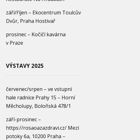
září/říjen – Ekocentrum Toulcův
Dvůr, Praha Hostivař
prosinec – Kočičí kavárna
v Praze
VÝSTAVY 2025
červenec/srpen – ve vstupní
hale radnice Prahy 15 – Horní
Měcholupy, Boloňská 478/1
září-prosinec –
https://rosaoazazdravi.cz/ Mezi
potoky 6a, 10200 Praha –