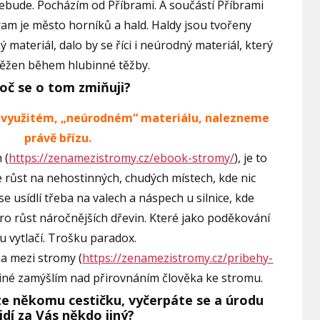
nebude. Pocházím od Příbrami. A součástí Příbrami
ram je město horníků a hald. Haldy jsou tvořeny
ý materiál, dalo by se říci i neúrodný materiál, který
těžen během hlubinné těžby.
oč se o tom zmiňuji?
evyužitém, „neúrodném“ materiálu, nalezneme
právě břízu.
 (
https://zenamezistromy.cz/ebook-stromy/
), je to
 růst na nehostinných, chudých místech, kde nic
 se usídlí třeba na valech a náspech u silnice, kde
o růst náročnějších dřevin. Které jako poděkování
u vytlačí. Trošku paradox.
a mezi stromy (
https://zenamezistromy.cz/pribehy-
jiné zamýšlím nad přirovnáním člověka ke stromu.
te někomu cestičku, vyčerpáte se a úrodu
idí za Vás někdo jiný?