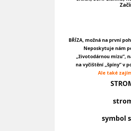
Zač
BŘÍZA, možná na první pohl
Neposkytuje nám pou
„životodárnou mízu“, n
na vyčištění „špíny“ v 
Ale také zajím
STRO
stro
symbol s