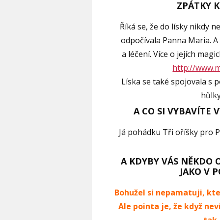
ZPÁTKY 
Říká se, že do lísky nikdy 
odpočívala Panna Maria. A 
a léčení. Více o jejích ma
http://www.m
Líska se také spojovala s 
hůlky
A CO SI VYBAVÍTE 
Já pohádku Tři oříšky pro P
A KDYBY VÁS NĚKDO 
JAKO V PO
Bohužel si nepamatuji, kte
Ale pointa je, že když nev
tak