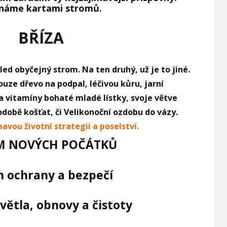
ínáme kartami stromů.
BŘÍZA
ed obyčejný strom. Na ten druhý, už je to jiné.
ze dřevo na podpal, léčivou kůru, jarní
a vitamíny bohaté mladé lístky, svoje větve
podobě košťat, či Velikonoční ozdobu do vázy.
avou životní strategii a poselství.
M NOVÝCH POČÁTKŮ
m ochrany a bezpečí
větla, obnovy a čistoty