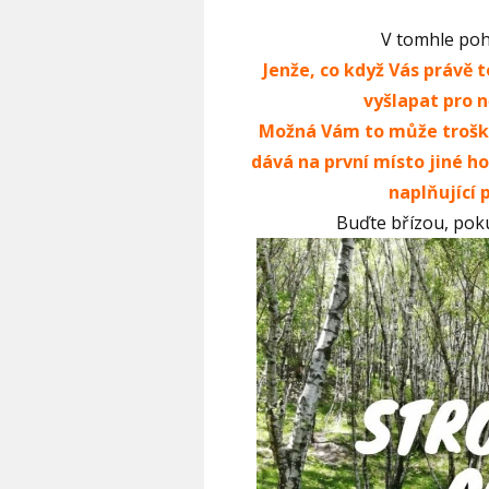
V tomhle pohl
Jenže, co když Vás právě 
vyšlapat pro n
Možná Vám to může trošku
dává na první místo jiné hod
naplňující 
Buďte břízou, poku