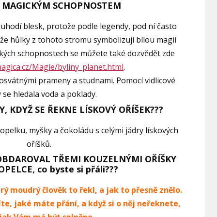
K MAGICKÝM SCHOPNOSTEM
neuhodí blesk, protože podle legendy, pod ní často
že hůlky z tohoto stromu symbolizují bílou magii
gických schopnostech se můžete také dozvědět zde
agica.cz/Magie/byliny_planet.html
.
posvátnými prameny a studnami. Pomocí vidlicové
 se hledala voda a poklady.
VY, KDYŽ SE ŘEKNE LÍSKOVÝ OŘÍŠEK???
opelku, myšky a čokoládu s celými jádry lískových
oříšků.
OBDAROVAL TŘEMI KOUZELNÝMI OŘÍŠKY
PELCE, co byste si přáli???
rý moudrý člověk to řekl, a jak to přesně znělo.
íte, jaké máte přání, a když si o něj neřeknete,
 jak Vám má být splněno.