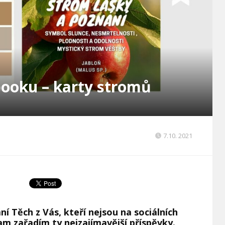
booku – karty stromů
7.10. 2021
ní Těch z Vás, kteří nejsou na sociálních
 kam zařadím ty nejzajímavější příspěvky.