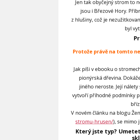
Jen tak obyčejný strom to 
jsou i Březové Hory. Příb
z hlušiny, což je nezužitkovan
byl vy
Pr
Protože právě na tomto n
Jak píši v ebooku o stromech
pionýrská dřevina. Dokáže
jiného neroste. Její nálety
vytvoří příhodné podmínky pr
bříz
V novém článku na blogu Žen
stromu-hrusen/
), se mimo 
Který jste typ? Umete
skl