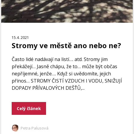
15.4. 2021
Stromy ve městě ano nebo ne?
Často lidé nadávají na listí…. atd. Stromy jim
překážejí… Jasně chápu, že to… může být občas
nepříjemné, jenže…. Když si uvědomíte, jejich
přínos… STROMY ČISTÍ VZDUCH I VODU, SNIŽUJÍ
DOPADY PŘÍVALOVÝCH DEŠŤŮ,...
Celý článek
Petra Palusová