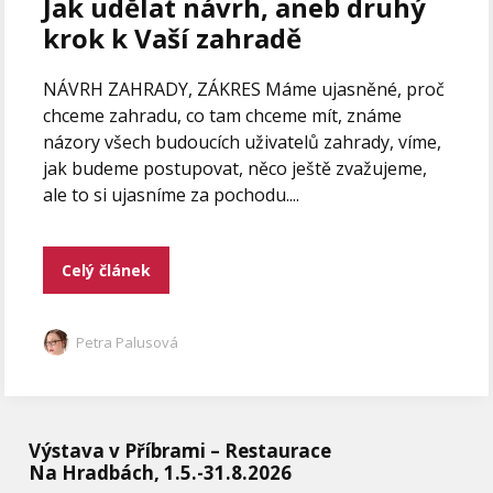
Jak udělat návrh, aneb druhý
krok k Vaší zahradě
NÁVRH ZAHRADY, ZÁKRES Máme ujasněné, proč
chceme zahradu, co tam chceme mít, známe
názory všech budoucích uživatelů zahrady, víme,
jak budeme postupovat, něco ještě zvažujeme,
ale to si ujasníme za pochodu....
Celý článek
Petra Palusová
Výstava v Příbrami – Restaurace
Na Hradbách, 1.5.-31.8.2026