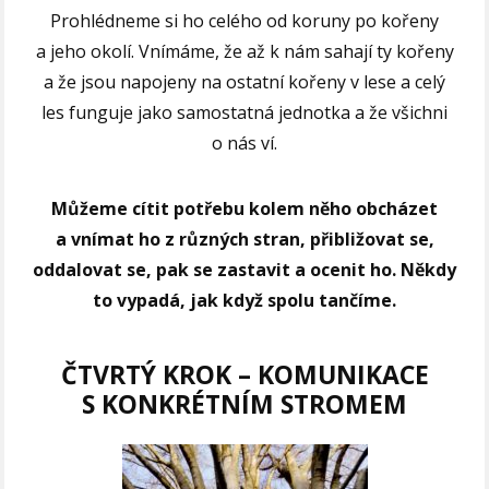
Prohlédneme si ho celého od koruny po kořeny
a jeho okolí. Vnímáme, že až k nám sahají ty kořeny
a že jsou napojeny na ostatní kořeny v lese a celý
les funguje jako samostatná jednotka a že všichni
o nás ví.
Můžeme cítit potřebu kolem něho obcházet
a vnímat ho z různých stran, přibližovat se,
oddalovat se, pak se zastavit a ocenit ho. Někdy
to vypadá, jak když spolu tančíme.
ČTVRTÝ KROK –
KOMUNIKACE
S KONKRÉTNÍM STROMEM