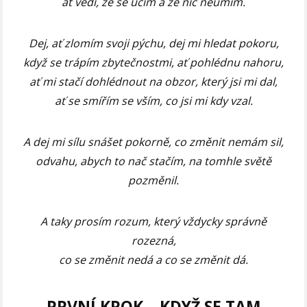
ať vědí, že se učím a že nic neumím.
Dej, ať zlomím svoji pýchu, dej mi hledat pokoru,
když se trápím zbytečnostmi, ať pohlédnu nahoru,
ať mi stačí dohlédnout na obzor, který jsi mi dal,
ať se smířím se vším, co jsi mi kdy vzal.
A dej mi sílu snášet pokorně, co změnit nemám sil,
odvahu, abych to nač stačím, na tomhle světě
pozměnil.
A taky prosím rozum, který vždycky správně
rozezná,
co se změnit nedá a co se změnit dá.
PRVNÍ KROK –
KDYŽ SE TAM