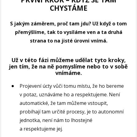
CHYSTÁME
S jakým záměrem, proč tam jdu?
Už když o tom
přemýšlíme, tak to vysíláme ven a ta druhá
strana to na jisté úrovni
vnímá.
Už v této fázi můžeme udělat t
yto kroky,
jen tím, že na ně pomyslíme nebo to v sobě
vnímáme.
Projevení úcty vůči tomu místu
, že ho bereme
v potaz, uznáváme ho a respektujeme. Není
automatické, že tam můžeme vstoupit,
probíhají tam určité procesy, je to autonomní
jednotka, není nám to lhostejné
a respektujeme jej.