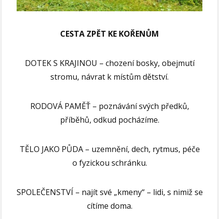
CESTA ZPĚT KE KOŘENŮM
DOTEK S KRAJINOU – chození bosky, obejmutí
stromu, návrat k místům dětství.
RODOVÁ PAMĚŤ – poznávání svých předků,
příběhů, odkud pocházíme.
TĚLO JAKO PŮDA – uzemnění, dech, rytmus, péče
o fyzickou schránku.
SPOLEČENSTVÍ – najít své „kmeny“ – lidi, s nimiž se
cítíme doma.