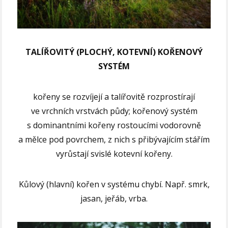
TALÍŘOVITÝ (PLOCHÝ, KOTEVNÍ) KOŘENOVÝ
SYSTÉM
kořeny se rozvíjejí a talířovitě rozprostírají
ve vrchních vrstvách půdy; kořenový systém
s dominantními kořeny rostoucími vodorovně
a mělce pod povrchem, z nich s přibývajícím stářím
vyrůstají svislé kotevní kořeny.
Kůlový (hlavní) kořen v systému chybí. Např. smrk,
jasan, jeřáb, vrba.