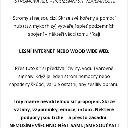
STROMOVÁ ŘEČ – PODZEMNÍ SÍŤ VZÁJEMNOSTI.
Stromy si nejsou cizí. Skrze své kořeny a pomocí
hub (tzv. mykorhizy) vytvářejí spleť podzemních
spojení – někteří vědci tomu říkají
LESNÍ INTERNET NEBO WOOD WIDE WEB.
Přes tuto síť si předávají živiny, vodu i varovné
signály. Když je jeden strom nemocný nebo
napadený škůdci, varuje ostatní, aby zesílily obranu.
I my máme neviditelnou síť propojení. Skrze
vztahy, vzpomínky, emoce, intuici. Některé
podpory jsou tiché – a přesto zásadní.
NEMUSÍME VŠECHNO NÉST SAMI. JSME SOUČÁSTÍ