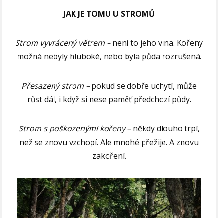
JAK JE TOMU U STROMŮ
Strom vyvrácený větrem –
není to jeho vina. Kořeny
možná nebyly hluboké, nebo byla půda rozrušená.
Přesazený strom –
pokud se dobře uchytí, může
růst dál, i když si nese paměť předchozí půdy.
Strom s poškozenými kořeny –
někdy dlouho trpí,
než se znovu vzchopí. Ale mnohé přežije. A znovu
zakoření.