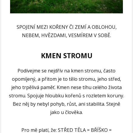
SPOJENÍ MEZI KOŘENY ČI ZEMÍ A OBLOHOU,
NEBEM, HVĚZDAMI, VESMÍREM V SOBĚ.
KMEN STROMU
Podívejme se nejdřív na kmen stromu, často
opomíjený, a přitom je to tělo stromu, jeho střed,
jeho trpělivá paměť. Kmen nese tíhu celého života
stromu. Spojuje hloubku kořenů s rozletem koruny.
Bez něj by nebyl pohyb, růst, ani stabilita. Stejně
jako u člověka.
Pro mě platí, že: STŘED TĚLA = BŘÍŠKO =