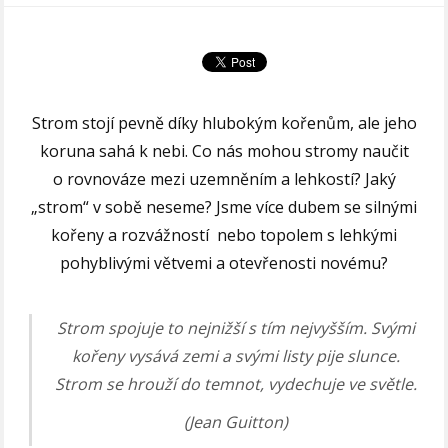
Strom stojí pevně díky hlubokým kořenům, ale jeho
koruna sahá k nebi. Co nás mohou stromy naučit
o rovnováze mezi uzemněním a lehkostí? Jaký
„strom“ v sobě neseme? Jsme více dubem se silnými
kořeny a rozvážností nebo topolem s lehkými
pohyblivými větvemi a otevřenosti novému?
Strom spojuje to nejnižší s tím nejvyšším. Svými
kořeny vysává zemi a svými listy pije slunce.
Strom se hrouží do temnot, vydechuje ve světle.
(Jean Guitton)