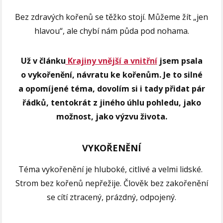
Bez zdravých kořenů se těžko stojí. Můžeme žít „jen
hlavou“, ale chybí nám půda pod nohama.
Už v článku
Krajiny vnější a vnitřní
jsem psala
o vykořenění, návratu ke kořenům. Je to silné
a opomíjené téma, dovolím si i tady přidat pár
řádků, tentokrát z jiného úhlu pohledu, jako
možnost, jako výzvu života.
VYKOŘENĚNÍ
Téma vykořenění je hluboké, citlivé a velmi lidské.
Strom bez kořenů nepřežije. Člověk bez zakořenění
se cítí ztracený, prázdný, odpojený.