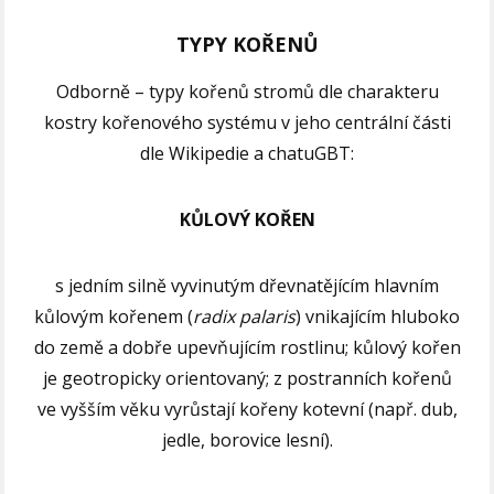
TYPY KOŘENŮ
Odborně – typy kořenů stromů dle charakteru
kostry kořenového systému v jeho centrální části
dle Wikipedie a chatuGBT:
KŮLOVÝ KOŘEN
s jedním silně vyvinutým dřevnatějícím hlavním
kůlovým kořenem (
radix palaris
) vnikajícím hluboko
do země a dobře upevňujícím rostlinu; kůlový kořen
je geotropicky orientovaný; z postranních kořenů
ve vyšším věku vyrůstají kořeny kotevní (např. dub,
jedle, borovice lesní).