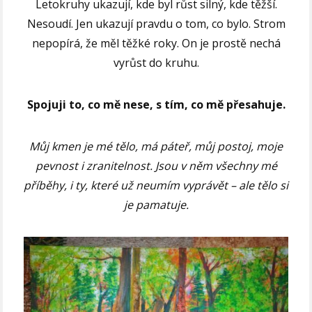
Letokruhy ukazují, kde byl růst silný, kde těžší.
Nesoudí. Jen ukazují pravdu o tom, co bylo. Strom
nepopírá, že měl těžké roky. On je prostě nechá
vyrůst do kruhu.
Spojuji to, co mě nese, s tím, co mě přesahuje.
Můj kmen je mé tělo, má páteř, můj postoj, moje
pevnost i zranitelnost.
Jsou v něm všechny mé
příběhy, i ty, které už neumím vyprávět – ale tělo si
je pamatuje.