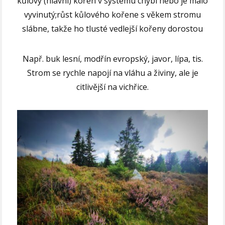
kůlový (hlavní) kořen v systému chybí nebo je málo
vyvinutý;růst kůlového kořene s věkem stromu
slábne, takže ho tlusté vedlejší kořeny dorostou
Např. buk lesní, modřín evropský, javor, lípa, tis.
Strom se rychle napojí na vláhu a živiny, ale je
citlivější na vichřice.